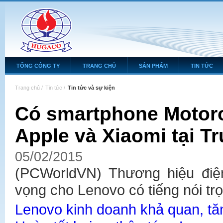
TỔNG CÔNG TY
TRANG CHỦ
SẢN PHẨM
TIN TỨC
Trang chủ
/
Tin tức
/
Tin tức và sự kiện
Có smartphone Motoro
Apple và Xiaomi tại T
05/02/2015
(PCWorldVN) Thương hiệu điện 
vọng cho Lenovo có tiếng nói tr
Lenovo kinh doanh khả quan, tă