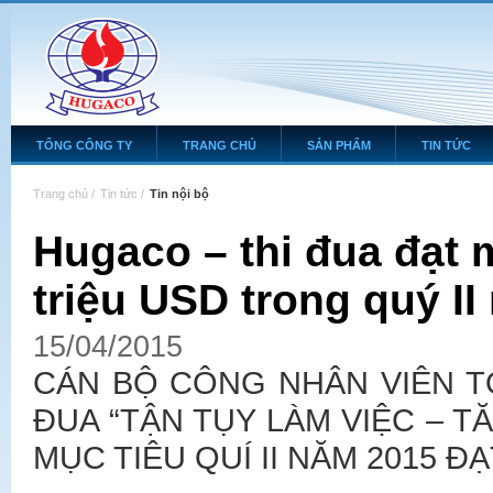
TỔNG CÔNG TY
TRANG CHỦ
SẢN PHẨM
TIN TỨC
Trang chủ
/
Tin tức
/
Tin nội bộ
Hugaco – thi đua đạt 
triệu USD trong quý I
15/04/2015
CÁN BỘ CÔNG NHÂN VIÊN 
ĐUA “TẬN TỤY LÀM VIỆC – T
MỤC TIÊU QUÍ II NĂM 2015 ĐẠ