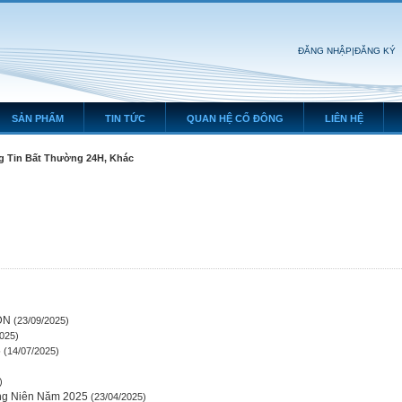
ĐĂNG NHẬP
|
ĐĂNG KÝ
SẢN PHẨM
TIN TỨC
QUAN HỆ CỔ ĐÔNG
LIÊN HỆ
 Tin Bất Thường 24H, Khác
DN
(23/09/2025)
025)
5
(14/07/2025)
)
)
ng Niên Năm 2025
(23/04/2025)