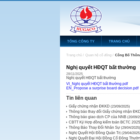
TỔNG CÔNG TY
TRANG CHỦ
Trang chủ
/
Quan hệ cổ đông
/
Công Bố Thông
Nghị quyết HĐQT bất thường
28/11/2025
Nghị quyết HĐQT bất thường
VI_Nghị quyết HĐQT bất thường.pdf
EN_Propose a surprise board decision.pdf
Tin liên quan
Giấy chứng nhận ĐKKD
(23/09/2025)
Thông báo thay đổi Giấy chứng nhận ĐK
Thông báo giao dịch CP của NNB
(20/09/2
CBTT Ký Hợp đồng kiểm toán BCTC 202
Thông Báo Thay Đổi Nhân Sự
(29/04/2025
Nghị Quyết Hội Đồng Quản Trị
(29/04/2025
Nghị Quyết Đại Hội Đồng Cổ Đông Thườ