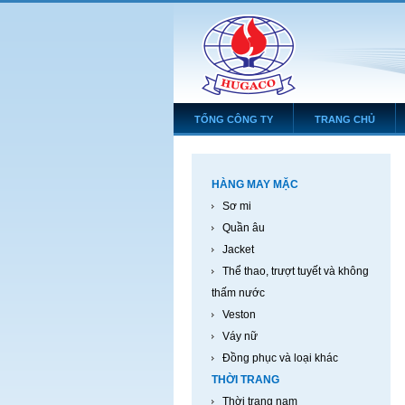
TỔNG CÔNG TY
TRANG CHỦ
HÀNG MAY MẶC
Sơ mi
Quần âu
Jacket
Thể thao, trượt tuyết và không
thấm nước
Veston
Váy nữ
Đồng phục và loại khác
THỜI TRANG
Thời trang nam