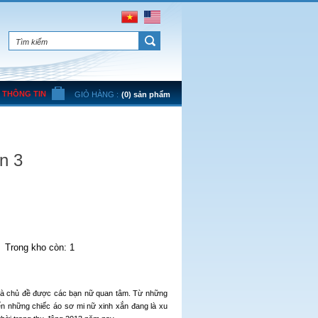
THÔNG TIN
GIỎ HÀNG :
(0) sản phẩm
n 3
Trong kho còn: 1
 là chủ đề được các bạn nữ quan tâm. Từ những
 những chiếc áo sơ mi nữ xinh xắn đang là xu