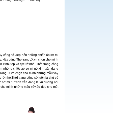
thời trang thu đông 2013 năm nay
áy công sở đẹp đến những chiếc áo sơ mi
ay. Hãy cùng ThoitrangLX.vn chọn cho mình
 xinh đẹp và rực rỡ nhé. Thời trang công
ến những chiếc áo sơ mi nữ xinh xắn đang
oitrangLX.vn chọn cho mình những mẫu váy
 rỡ nhé.Thời trang công sở luôn là chủ đề
 sơ mi nữ xinh xắn đang là xu hướng nổi
ọn cho mình những mẫu váy áo đẹp cho một