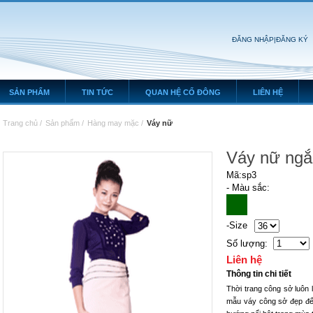
ĐĂNG NHẬP
|
ĐĂNG KÝ
SẢN PHẨM
TIN TỨC
QUAN HỆ CỔ ĐÔNG
LIÊN HỆ
Trang chủ
/
Sản phẩm
/
Hàng may mặc
/
Váy nữ
Váy nữ ngắ
Mã:sp3
- Màu sắc:
-Size
Số lượng:
Liên hệ
Thông tin chi tiết
Thời trang công sở luôn
mẫu váy công sở đẹp đến