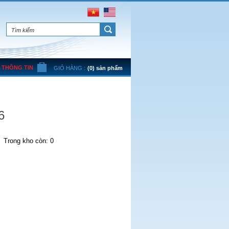
THÔNG TIN
GIỎ HÀNG :
(0) sản phẩm
6
Trong kho còn: 0