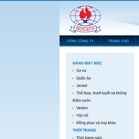
TỔNG CÔNG TY
TRANG CHỦ
HÀNG MAY MẶC
Sơ mi
Quần âu
Jacket
Thể thao, trượt tuyết và không
thấm nước
Veston
Váy nữ
Đồng phục và loại khác
THỜI TRANG
Thời trang nam