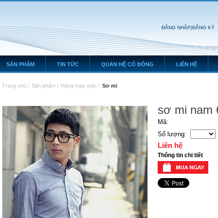
ĐĂNG NHẬP
|
ĐĂNG KÝ
SẢN PHẨM
TIN TỨC
QUAN HỆ CỔ ĐÔNG
LIÊN HỆ
Trang chủ
/
Sản phẩm
/
Hàng may mặc
/
Sơ mi
sơ mi nam 
Mã:
Số lượng:
Liên hệ
Thông tin chi tiết