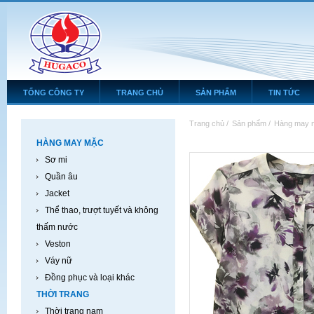
TỔNG CÔNG TY
TRANG CHỦ
SẢN PHẨM
TIN TỨC
Trang chủ
/
Sản phẩm
/
Hàng may 
HÀNG MAY MẶC
Sơ mi
Quần âu
Jacket
Thể thao, trượt tuyết và không
thấm nước
Veston
Váy nữ
Đồng phục và loại khác
THỜI TRANG
Thời trang nam