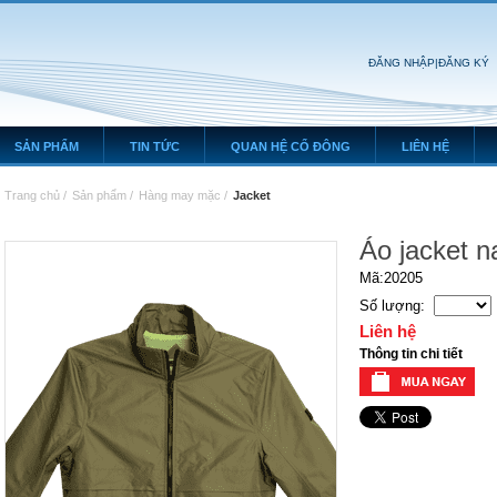
ĐĂNG NHẬP
|
ĐĂNG KÝ
SẢN PHẨM
TIN TỨC
QUAN HỆ CỔ ĐÔNG
LIÊN HỆ
Trang chủ
/
Sản phẩm
/
Hàng may mặc
/
Jacket
Áo jacket 
Mã:20205
Số lượng:
Liên hệ
Thông tin chi tiết