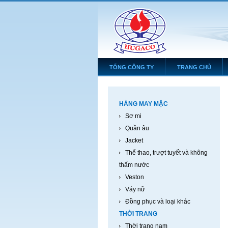
TỔNG CÔNG TY
TRANG CHỦ
HÀNG MAY MẶC
Sơ mi
Quần âu
Jacket
Thể thao, trượt tuyết và không
thấm nước
Veston
Váy nữ
Đồng phục và loại khác
THỜI TRANG
Thời trang nam